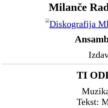
Milanče Rad
Ansambl
Izda
TI OD
Muzika
Tekst: 