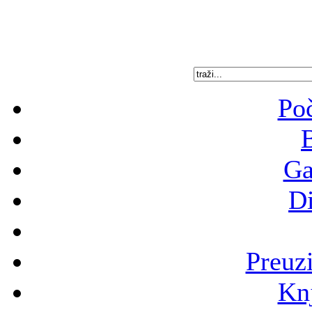
Poč
B
Ga
Di
Preuz
Knj