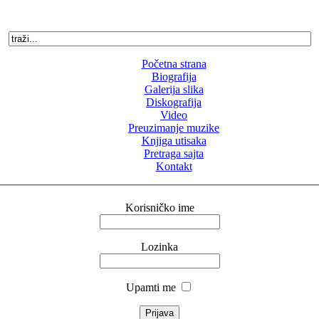
Početna strana
Biografija
Galerija slika
Diskografija
Video
Preuzimanje muzike
Knjiga utisaka
Pretraga sajta
Kontakt
Korisničko ime
Lozinka
Upamti me