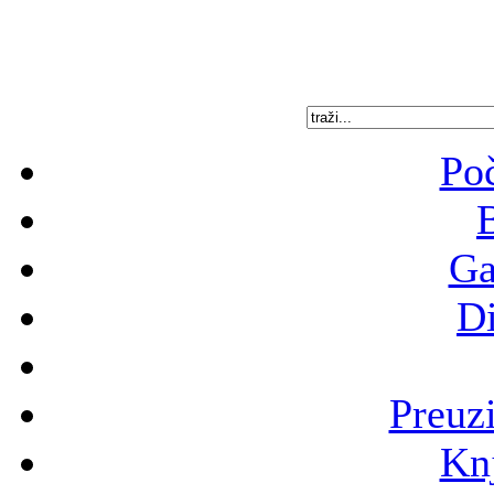
Poč
B
Ga
Di
Preuz
Knj