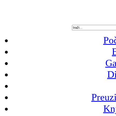
Poč
B
Ga
Di
Preuz
Knj