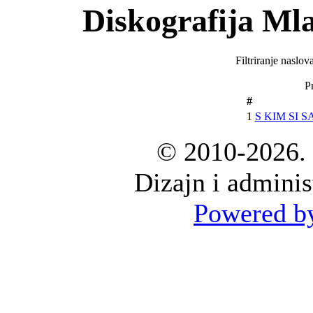
Diskografija Ml
Filtriranje naslo
P
#
1
S KIM SI
© 2010-2026. 
Dizajn i adminis
Powered by